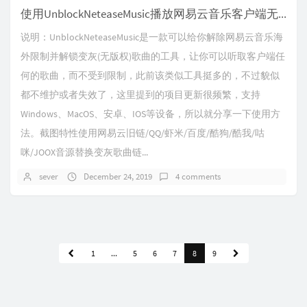
使用UnblockNeteaseMusic播放网易云音乐客户端无版权歌曲
说明：UnblockNeteaseMusic是一款可以给你解除网易云音乐海
外限制并解锁变灰(无版权)歌曲的工具，让你可以听取客户端任
何的歌曲，而不受到限制，此前该类似工具挺多的，不过貌似
都不维护或者失效了，这里提到的项目更新很频繁，支持
Windows、MacOS、安卓、IOS等设备，所以就分享一下使用方
法。截图特性使用网易云旧链/QQ/虾米/百度/酷狗/酷我/咕
咪/JOOX音源替换变灰歌曲链...
sever
December 24, 2019
4 comments
1
...
5
6
7
8
9