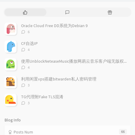
P
L
R
o
a
a
p
t
n
Oracle Cloud Free DD系统为Debian 9
u
e
d
评
6
l
s
o
论
a
t
m
数：
CF自选IP
r
c
a
评
4
a
o
r
论
r
数：
m
t
使用UnblockNeteaseMusic播放网易云音乐客户端无版权歌曲
t
m
i
评
4
i
e
c
论
数：
c
n
l
利用闲置vps搭建bitwarden私人密码管理
l
t
e
评
3
e
论
s
s
数：
s
TG代理附Fake TLS混淆
评
3
论
数：
Blog Info
Posts Num
66