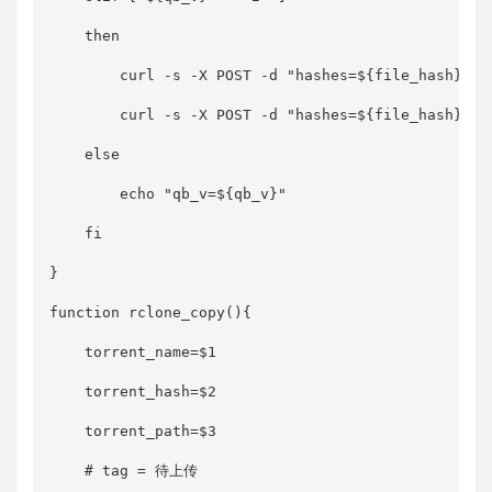
    then

        curl -s -X POST -d "hashes=${file_hash}&ca
        curl -s -X POST -d "hashes=${file_hash}&ca
    else

        echo "qb_v=${qb_v}"

    fi

}

function rclone_copy(){

    torrent_name=$1

    torrent_hash=$2

    torrent_path=$3

    # tag = 待上传
