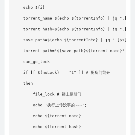
    echo ${i}

    torrent_name=$(echo ${torrentInfo} | jq ".[$i] 
    torrent_hash=$(echo ${torrentInfo} | jq ".[$i] 
    save_path=$(echo ${torrentInfo} | jq ".[$i] | .
    torrent_path="${save_path}${torrent_na
    can_go_lock

    if [[ ${noLock} == "1" ]] # 厕所门能开

    then

        file_lock # 锁上厕所门

        echo '执行上传没事的~~~';

        echo ${torrent_name}

        echo ${torrent_hash}
