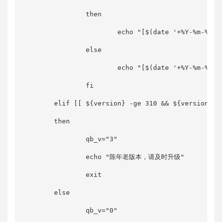
                then

                        echo "[$(date '+%Y-%m-%d 
                else

                        echo "[$(date '+%Y-%m-%d 
                fi

        elif [[ ${version} -ge 310 && ${version} -l
        then

                qb_v="3"

                echo "陈年老版本，请及时升级"

                exit

        else

                qb_v="0"
