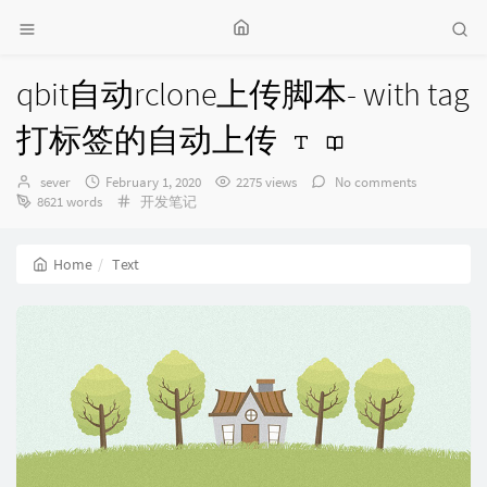
qbit自动rclone上传脚本- with tag
打标签的自动上传
Author：
发
sever
February 1, 2020
2275 views
No comments
布
Categories：
8621 words
开发笔记
时
间：
Home
Text