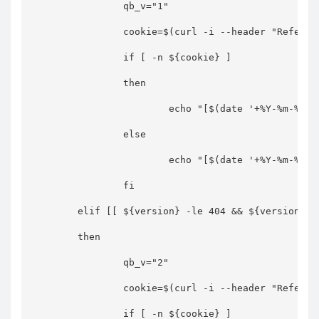
                qb_v="1"

                cookie=$(curl -i --header "Referer
                if [ -n ${cookie} ]

                then

                        echo "[$(date '+%Y-%m-%d 
                else

                        echo "[$(date '+%Y-%m-%d 
                fi

        elif [[ ${version} -le 404 && ${version} -g
        then

                qb_v="2"

                cookie=$(curl -i --header "Referer
                if [ -n ${cookie} ]
