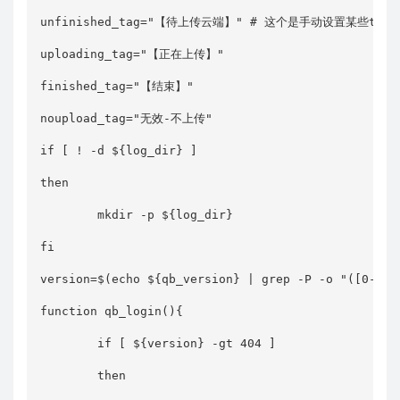
unfinished_tag="【待上传云端】" # 这个是手动设置某些tag
uploading_tag="【正在上传】"

finished_tag="【结束】"

noupload_tag="无效-不上传"

if [ ! -d ${log_dir} ]

then

        mkdir -p ${log_dir}

fi

version=$(echo ${qb_version} | grep -P -o "([0-9]\.
function qb_login(){

        if [ ${version} -gt 404 ]

        then
