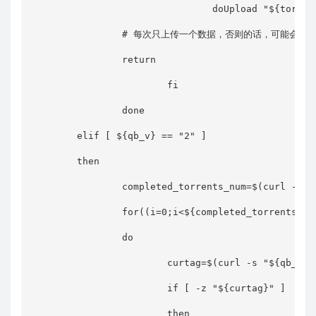
                                doUpload "${torrent
                # 每次只上传一个数据，否则的话，可能会导
                return

                        fi

                done

        elif [ ${qb_v} == "2" ]

        then

                completed_torrents_num=$(curl -s "
                for((i=0;i<${completed_torrents_num
                do

                        curtag=$(curl -s "${qb_web
                        if [ -z "${curtag}" ]

                        then
