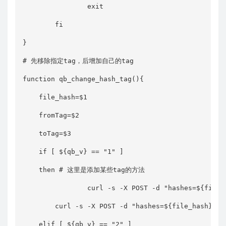
                exit

        fi

}

# 先移除指定tag，后增加自己的tag

function qb_change_hash_tag(){

    file_hash=$1

    fromTag=$2

    toTag=$3

    if [ ${qb_v} == "1" ]

    then # 这里是添加某些tag的方法

                curl -s -X POST -d "hashes=${file_
        curl -s -X POST -d "hashes=${file_hash}&ta
    elif [ ${qb_v} == "2" ]
