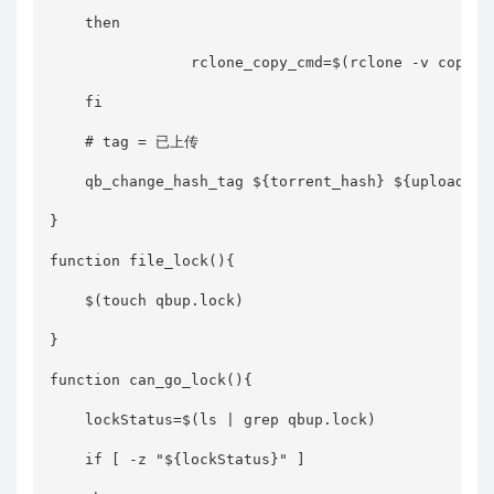
    then

                rclone_copy_cmd=$(rclone -v copy -
    fi

    # tag = 已上传

    qb_change_hash_tag ${torrent_hash} ${uploading_
}

function file_lock(){

    $(touch qbup.lock)

}

function can_go_lock(){

    lockStatus=$(ls | grep qbup.lock)

    if [ -z "${lockStatus}" ]
