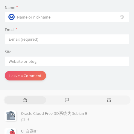
Name
*
🎲
Email
*
Site
Leave a Comment
P
L
R
o
a
a
p
t
n
Oracle Cloud Free DD系统为Debian 9
u
e
d
评
6
l
s
o
论
a
t
m
数：
CF自选IP