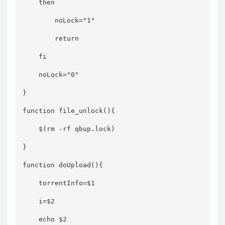
    then

        noLock="1"

        return

    fi

    noLock="0"

}

function file_unlock(){

    $(rm -rf qbup.lock)

}

function doUpload(){

    torrentInfo=$1

    i=$2

    echo $2
