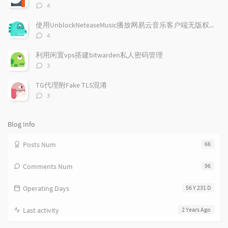
r
c
a
评
4
a
o
r
论
r
数：
m
t
使用UnblockNeteaseMusic播放网易云音乐客户端无版权歌曲
t
m
i
评
4
i
e
c
论
数：
c
n
l
利用闲置vps搭建bitwarden私人密码管理
l
t
e
评
3
e
论
s
s
数：
s
TG代理附Fake TLS混淆
评
3
论
数：
Blog Info
Posts Num
66
Comments Num
96
Operating Days
56 Y 231 D
Last activity
2 Years Ago