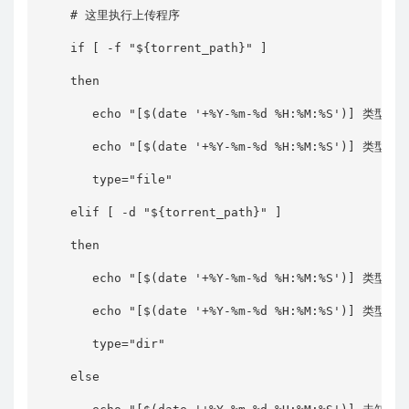
    # 这里执行上传程序

    if [ -f "${torrent_path}" ]

    then

       echo "[$(date '+%Y-%m-%d %H:%M:%S')] 类型：文
       echo "[$(date '+%Y-%m-%d %H:%M:%S')] 类型：文
       type="file"

    elif [ -d "${torrent_path}" ]

    then

       echo "[$(date '+%Y-%m-%d %H:%M:%S')] 类型：目
       echo "[$(date '+%Y-%m-%d %H:%M:%S')] 类型：目
       type="dir"

    else
