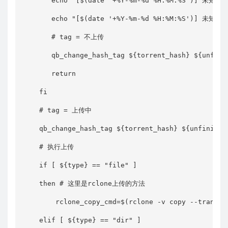
       echo "[$(date '+%Y-%m-%d %H:%M:%S')] 未知
       echo "[$(date '+%Y-%m-%d %H:%M:%S')] 未知类
       # tag = 不上传

       qb_change_hash_tag ${torrent_hash} ${unfinis
       return

    fi

    # tag = 上传中

    qb_change_hash_tag ${torrent_hash} ${unfinished
    # 执行上传

    if [ ${type} == "file" ]

    then # 这里是rclone上传的方法

        rclone_copy_cmd=$(rclone -v copy --transfe
    elif [ ${type} == "dir" ]
