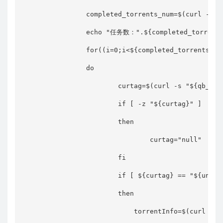
                completed_torrents_num=$(curl -s "
                echo "任务数：".${completed_torrents_
                for((i=0;i<${completed_torrents_num
                do

                        curtag=$(curl -s "${qb_web
                        if [ -z "${curtag}" ]

                        then

                                curtag="null"

                        fi

                        if [ ${curtag} == "${unfini
                        then

                            torrentInfo=$(curl -s 