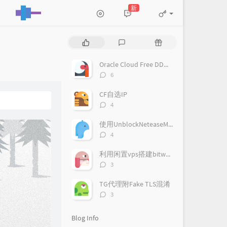
新
P
L
R
o
a
a
p
t
n
Oracle Cloud Free DD系统为Debian 9
u
e
d
评
6
l
s
o
论
a
数：
t
m
CF自选IP
r
c
a
评
4
a
o
r
论
数：
r
m
t
使用UnblockNeteaseMusic播放网易云音乐客户端无版权歌曲
t
m
i
评
4
i
论
e
c
数：
c
n
l
利用闲置vps搭建bitwarden私人密码管理
l
t
e
评
3
论
e
s
s
数：
s
TG代理附Fake TLS混淆
评
3
论
数：
Blog Info