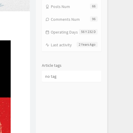
Posts Num
66
Comments Num
96
Operating Days
56 Y 232 D
Last activity
2 Years Ago
Article tags
no tag