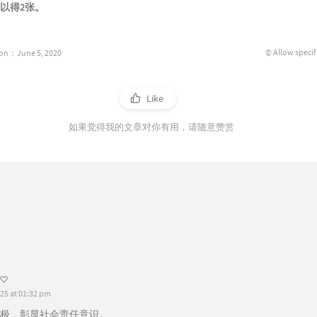
以得2张。
© Allow specif
ion：June 5, 2020
Like
如果觉得我的文章对你有用，请随意赞赏
25 at 01:32 pm
极，彰显社会责任意识。