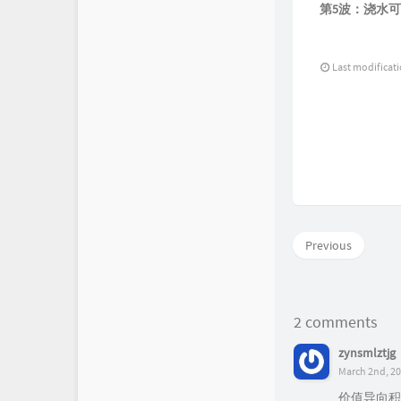
第5波：浇水可
Last modificat
Previous
2 comments
zynsmlztjg
March 2nd, 20
价值导向积