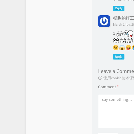
Reply
挺胸的打工
March 14th, 2
1
Reply
Leave a Comme
使用cookie
Comment
*