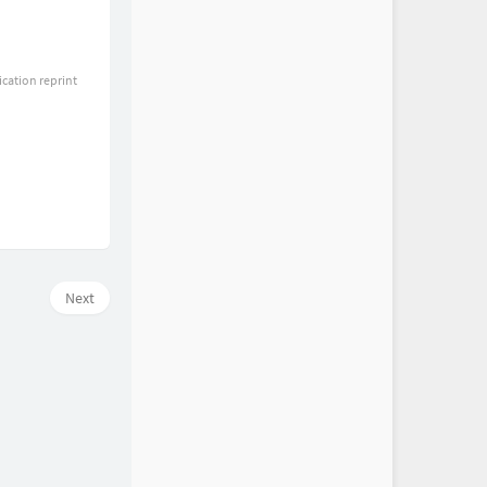
ication reprint
Next