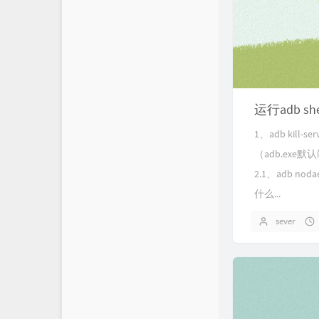
运行adb s
1、adb kill
（adb.exe
2.1、adb nod
什么...
sever