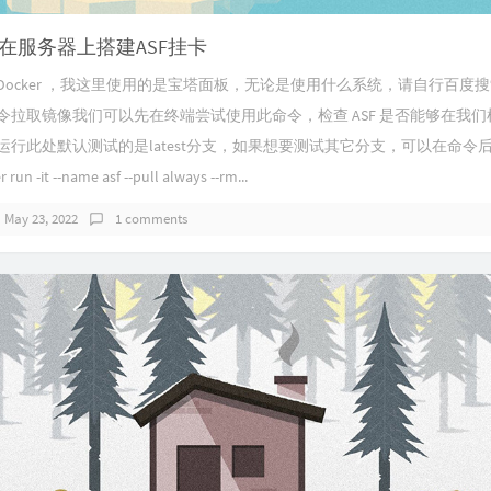
er在服务器上搭建ASF挂卡
Docker ，我这里使用的是宝塔面板，无论是使用什么系统，请自行百度
安装命令拉取镜像我们可以先在终端尝试使用此命令，检查 ASF 是否能够在我
上正常运行此处默认测试的是latest分支，如果想要测试其它分支，可以在命令后
 -it --name asf --pull always --rm...
May 23, 2022
1 comments