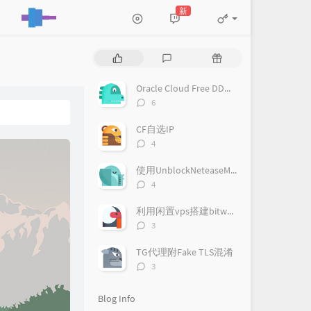
新
P
L
R
o
a
a
p
t
n
Oracle Cloud Free DD系统为Debian 9
u
e
d
评
6
l
s
o
论
a
数：
t
m
CF自选IP
r
c
a
评
4
a
o
r
论
数：
r
m
t
使用UnblockNeteaseMusic播放网易云音乐客户端无版权歌曲
t
m
i
评
4
i
论
e
c
数：
c
n
l
利用闲置vps搭建bitwarden私人密码管理
l
t
e
评
3
论
e
s
s
数：
s
TG代理附Fake TLS混淆
评
3
论
数：
Blog Info