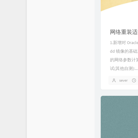
网络重装适配
1.新增对 Orac
dd 镜像的基础系
的网络参数计算 
试(其他自测):...
sever