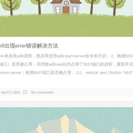
hell出现error错误解决方法
-server来杀死adb进程，然后再使用adb start-server命令来开启； 2、检测50
默认端口）是否被占用，关闭除adb.exe以外占用了5037端口的进程，重新开启
aemon server：检测5037端口是否被占用； 2.2、netstat -ano | findstr “5
April 7, 2021
No comments