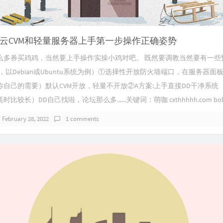
云CVM和轻量服务器上手第一步操作正确姿势
么多券买鸡鸡，当然要上手操作实操小鸡对吧。 既然要调教当然要有一些
ux，以Debian或Ubuntu系统为例）①选择性开放防火墙端口，在服务器
你自己的需要）默认CVM开放，轻量不开放②A方案:上手直接DD干净系统
较长）DD自己找啦，论坛那么多......关键词：萌咖 cxthhhhh.com boha
February 28, 2022
1 comments