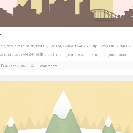
7
/download.bt.cn/install/update/LinuxPanel-7.7.0.zip unzip LinuxPanel-7.7
sh update.sh 去除登录框：sed -i "s|if (bind_user == 'True') {|if (bind_user == 
February 6, 2022
2 comments