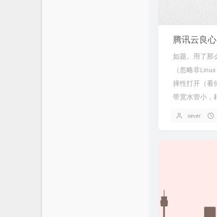
腾讯云良心
如题。用了那
（忽略非Lin
择性打开（看
带宽水管小，耗时比
sever