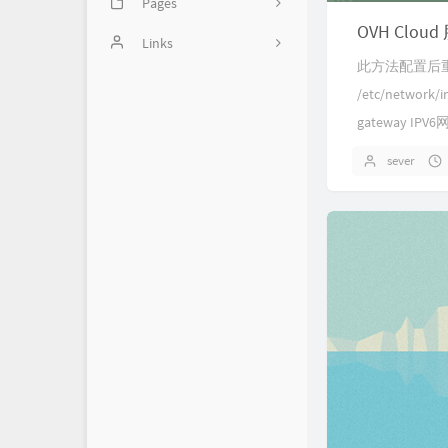
Pages
2
OVH Clo
Image
Links
46
此方法配置后重启不
balabala
14
/etc/network
gateway IPV6网
Handsome使用方法
5
sever
1