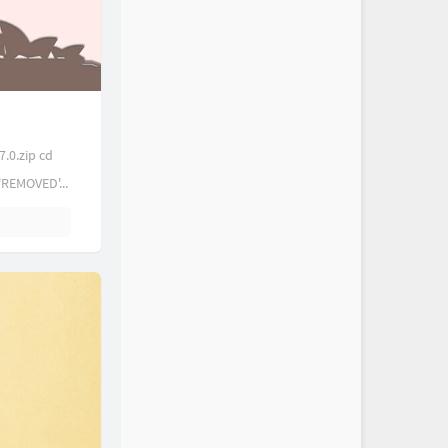
.0.zip cd
'REMOVED'...