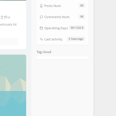
Posts Num
66
Comments Num
96
s文件vi
etmask 64
Operating Days
56 Y 232 D
Last activity
2 Years Ago
Tag cloud