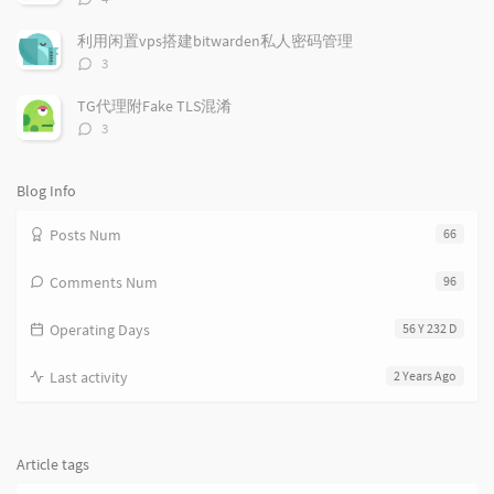
i
e
c
论
数：
c
n
l
利用闲置vps搭建bitwarden私人密码管理
l
t
e
评
3
e
论
s
s
数：
s
TG代理附Fake TLS混淆
评
3
论
数：
Blog Info
Posts Num
66
Comments Num
96
Operating Days
56 Y 232 D
Last activity
2 Years Ago
Article tags