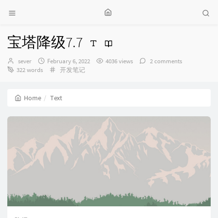
宝塔降级7.7
Author：
发
sever
February 6, 2022
4036 views
2 comments
布
Categories：
322 words
开发笔记
时
间：
Home
Text