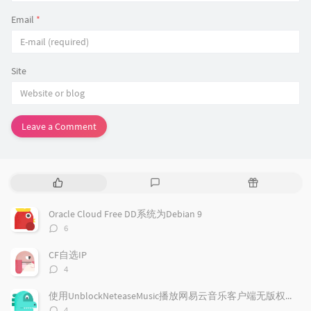
Email
*
Site
Leave a Comment
P
L
R
o
a
a
p
t
n
Oracle Cloud Free DD系统为Debian 9
u
e
d
评
6
l
s
o
论
a
t
m
数：
CF自选IP
r
c
a
评
4
a
o
r
论
r
数：
m
t
使用UnblockNeteaseMusic播放网易云音乐客户端无版权歌曲
t
m
i
评
4