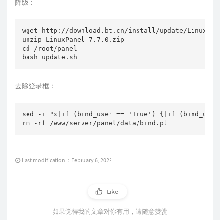
降级：
wget http://download.bt.cn/install/update/LinuxPane
unzip LinuxPanel-7.7.0.zip

cd /root/panel

去除登录框：
sed -i "s|if (bind_user == 'True') {|if (bind_user
rm -rf /www/server/panel/data/bind.pl
Last modification：February 6, 2022
Like
如果觉得我的文章对你有用，请随意赞赏