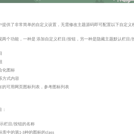
中提供了非常简单的自定义设置，无需修改主题源码即可配置以下自定义
现两个功能，一种是 添加自定义栏目/按钮，另一种是隐藏主题默认栏目/
目
钮
会化图标
系方式内容
有的可用网页图标列表，参考
图标列表
目：
显示栏目/按钮的名称
标库中的第1-3种的图标的class