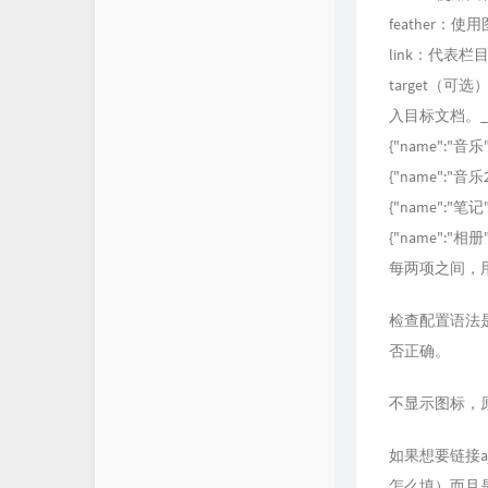
feather：
link：代表栏
target（
入目标文档。_
{"name":"音乐","
{"name":"音乐2",
{"name":"笔记","
{"name":"相册","c
每两项之间，用
检查配置语法
否正确。
不显示图标，
如果想要链接
怎么填）而且是本