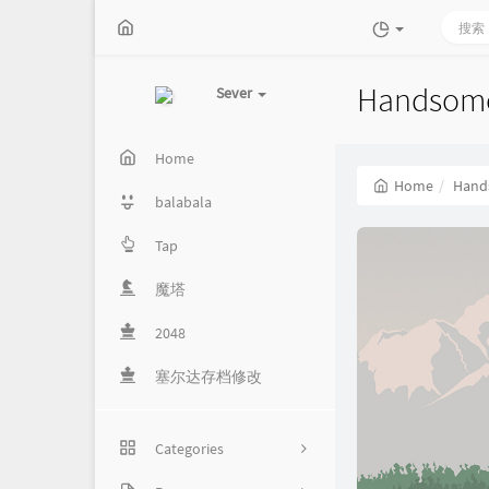
Hands
Sever
Home
Home
Han
balabala
Tap
魔塔
2048
塞尔达存档修改
Categories