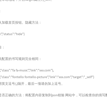
：
认加载首页按钮。隐藏方法：
,"status":"hide"}
目：
航配置的书写规则完全相同：
lass":"fa fa-music","link":"xxx.com"},
lass":"fontello fontello-picture","link":"xxx.com","target":"_self"}
英文逗号(,)隔开，最后一项请勿加上逗号。
是否正确的方法：将配置内容复制到json校验 网站中，可以检查你的填写