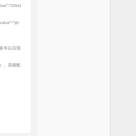
alue":"53542
value":"@i
":"@许多年以后我
！）。高级配