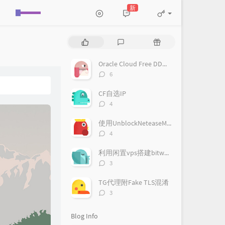
新
P
L
R
o
a
a
p
t
n
Oracle Cloud Free DD系统为Debian 9
u
e
d
评
6
l
s
o
论
a
数：
t
m
CF自选IP
r
c
a
评
4
a
o
r
论
数：
r
m
t
使用UnblockNeteaseMusic播放网易云音乐客户端无版权歌曲
t
m
i
评
4
i
论
e
c
数：
c
n
l
利用闲置vps搭建bitwarden私人密码管理
l
t
e
评
3
论
e
s
s
数：
s
TG代理附Fake TLS混淆
评
3
论
数：
Blog Info