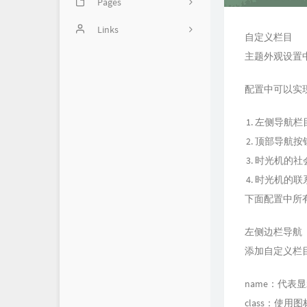
Pages
2
Image
Links
46
自定义栏目
主题外观设置
balabala
14
Handsome使用方法
5
配置中可以实
1
左侧导航栏
顶部导航按
时光机的社
时光机的联
下面配置中所
左侧边栏导航
添加自定义栏
name：代表
class：使用图