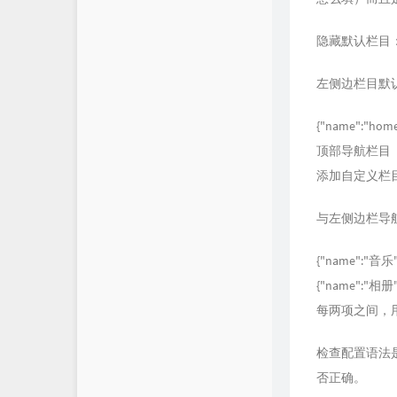
隐藏默认栏目
左侧边栏目默
{"name":"home"
顶部导航栏目
添加自定义栏
与左侧边栏导
{"name":"音乐","c
{"name":"相册","c
每两项之间，用
检查配置语法
否正确。