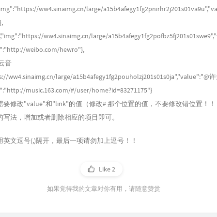
img":"https://ww4.sinaimg.cn/large/a15b4afegy1fg2pnirhr2j201s01va9u","v
},
img":"https://ww4.sinaimg.cn/large/a15b4afegy1fg2pofbz5fj201s01swe9","
"http://weibo.com/hewro"},
易云音
ps://ww4.sinaimg.cn/large/a15b4afegy1fg2pouholzj201s01s0ja","value
"http://music.163.com/#/user/home?id=83271175"}
要修改"value"和"link"的值（修改# 那个位置的值，不要修改错位置！
的写法，增加或者删除相应的项目即可。
英文逗号(,)隔开，最后一项请勿加上逗号！！
Like
2
如果觉得我的文章对你有用，请随意赞赏