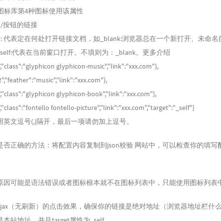
使用图标库第4种图标使用该属性
目/按钮的链接
可选）: 代表定在何处打开链接文档，如_blank:浏览器总在一个新打开、未命
self:代表在当前窗口打开。不填则为：_blank。更多介绍
class":"glyphicon glyphicon-music","link":"xxx.com"},
"feather":"music","link":"xxx.com"},
class":"glyphicon glyphicon-book","link":"xxx.com"},
lass":"fontello fontello-picture","link":"xxx.com","target":"_self"}
英文逗号(,)隔开，最后一项请勿加上逗号。
是否正确的方法：将配置内容复制到json校验 网站中，可以检查你的填写
原因可能是语法错误或者图标根本就不在图标列表中，只能使用图标列表
ajax（无刷新）的点击效果，确保你的链接是绝对地址（浏览器地址栏什
站地址，并且target属性为_self。