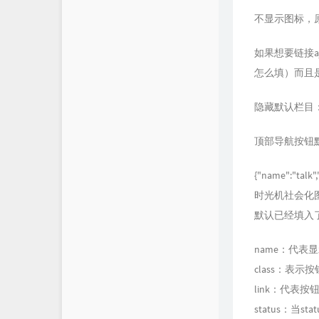
不显示图标，
如果想要链接
怎么填）而且是本
隐藏默认栏目
顶部导航按钮
{"name":"talk",
时光机社会化
默认已经填入
name：代表
class：表
link：代表按
status：当