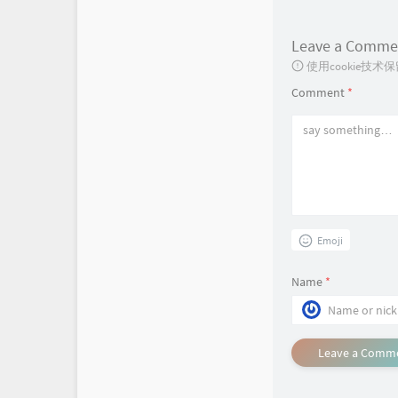
Leave a Comme
使用cookie
Comment
*
Emoji
Name
*
Leave a Comm