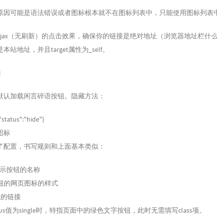
原因可能是语法错误或者图标根本就不在图标列表中，只能使用图标列表
ajax（无刷新）的点击效果，确保你的链接是绝对地址（浏览器地址栏什
站地址，并且target属性为_self。
：
默认加载闲言碎语按钮。隐藏方法：
"status":"hide"}
图标
了配置，书写规则和上面基本类似：
显示按钮的名称
示按钮的网页图标的样式
钮的链接
status值为single时，特指页面中的绿色文字按钮，此时无需填写class项。