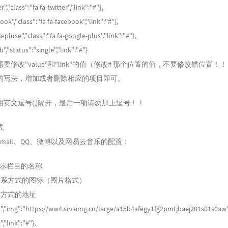
","class":"fa fa-twitter","link":"#"},
ok","class":"fa fa-facebook","link":"#"},
pluse","class":"fa fa-google-plus","link":"#"},
","status":"single","link":"#"}
要修改"value"和"link"的值（修改# 那个位置的值，不要修改错位置！
的写法，增加或者删除相应的项目即可。
英文逗号(,)隔开，最后一项请勿加上逗号！！
式
mail、QQ、微博以及网易云音乐的配置：
显示栏目的名称
联系方式的图标（图片格式）
联系方式的地址
","img":"https://ww4.sinaimg.cn/large/a15b4afegy1fg2pmtjbaej201s01s0aw",
"link":"#"},