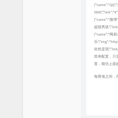
{"name":"QQ","
5690","link":"#"
{"name":"微博","
超级男孩","link":
{"name":"网
乐","img":"htt
依然是我","link":
简单配置，只需
置，模仿上面
每两项之间，用