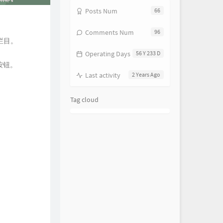
Posts Num
66
Comments Num
96
栏目。
Operating Days
56 Y 233 D
按钮。
Last activity
2 Years Ago
Tag cloud