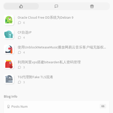
P
L
R
o
a
a
p
t
n
Oracle Cloud Free DD系统为Debian 9
u
e
d
评
6
l
s
o
论
a
t
m
数：
CF自选IP
r
c
a
评
4
a
o
r
论
r
数：
m
t
使用UnblockNeteaseMusic播放网易云音乐客户端无版权歌曲
t
m
i
评
4
i
e
c
论
数：
c
n
l
利用闲置vps搭建bitwarden私人密码管理
l
t
e
评
3
e
论
s
s
数：
s
TG代理附Fake TLS混淆
评
3
论
数：
Blog Info
Posts Num
66