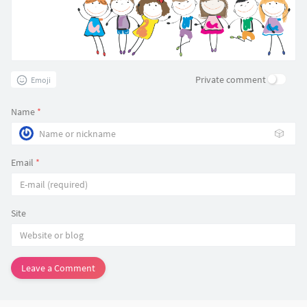
Private comment
Emoji
Name
*
🎲
Email
*
Site
Leave a Comment