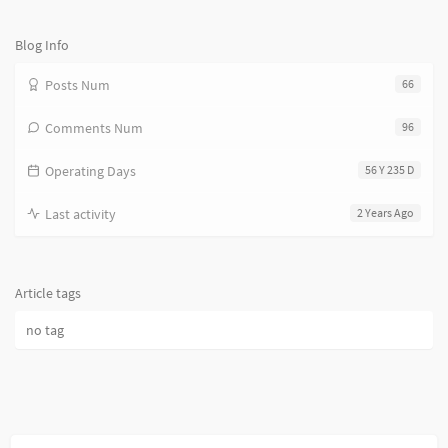
论
数：
Blog Info
Posts Num
66
Comments Num
96
Operating Days
56 Y 235 D
Last activity
2 Years Ago
Article tags
no tag