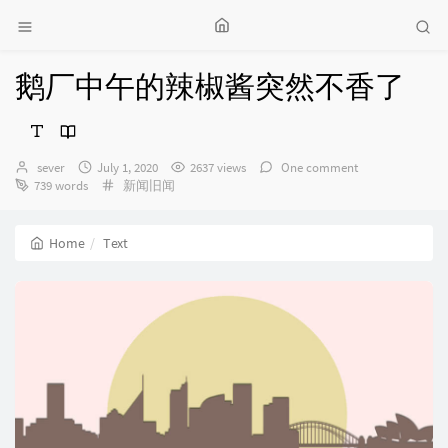
鹅厂中午的辣椒酱突然不香了
Author：
发
sever
July 1, 2020
2637 views
One comment
布
Categories：
739 words
新闻旧闻
时
间：
Home
Text