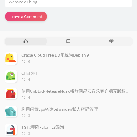
Leave a Comment
P
L
R
o
a
a
p
t
n
Oracle Cloud Free DD系统为Debian 9
u
e
d
评
6
l
s
o
论
a
t
m
数：
CF自选IP
r
c
a
评
4
a
o
r
论
r
数：
m
t
使用UnblockNeteaseMusic播放网易云音乐客户端无版权歌曲
t
m
i
评
4
i
e
c
论
数：
c
n
l
利用闲置vps搭建bitwarden私人密码管理
l
t
e
评
3
e
论
s
s
数：
s
TG代理附Fake TLS混淆
评
3