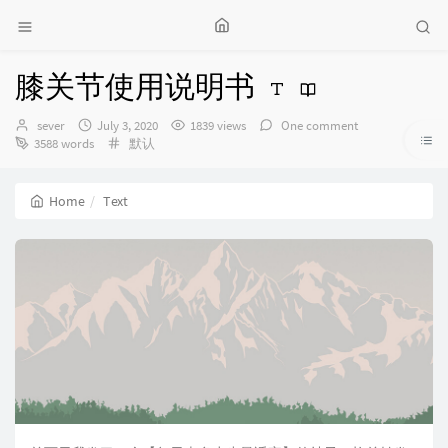
膝关节使用说明书
Author：
发
sever
July 3, 2020
1839 views
One comment
布
Categories：
3588 words
默认
时
间：
Home
Text