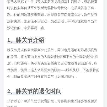
前两天我发了一个【每天走多少步最适宜】的帖子，枪总转发
时说他多年前被医生诊断为髌骨软骨软化，之后就告别了奔
跑。他的问题其实很普遍，出现膝关节疼痛怎么办，跟年龄有
没有关系，之后该不该运动，怎么运动，平时该注意啥？当年
没记住的，今天再说一遍。
1、膝关节介绍
膝关节是人体最大最复杂的关节，同时也是运动时最易损伤到
的关节。膝关节由上方的大腿骨(股骨)和下方的小腿骨(胫骨)组
成，同时还有一块小骨头随着膝关节运动在股骨表面滑动，叫
做髌骨，髌骨上连人体最强大的肌肉——股四头肌，下连胫骨前
侧，肌肉收缩就可以伸直膝关节（如图2所示）。
2、膝关节的退化时间
15岁以前：膝关节处于发育阶段，青春期的生长痛多发在膝关