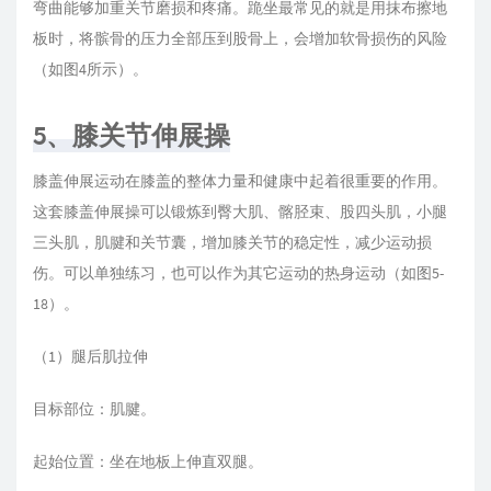
弯曲能够加重关节磨损和疼痛。跪坐最常见的就是用抹布擦地
板时，将髌骨的压力全部压到股骨上，会增加软骨损伤的风险
（如图4所示）。
5、膝关节伸展操
膝盖伸展运动在膝盖的整体力量和健康中起着很重要的作用。
这套膝盖伸展操可以锻炼到臀大肌、髂胫束、股四头肌，小腿
三头肌，肌腱和关节囊，增加膝关节的稳定性，减少运动损
伤。可以单独练习，也可以作为其它运动的热身运动（如图5-
18）。
（1）腿后肌拉伸
目标部位：肌腱。
起始位置：坐在地板上伸直双腿。