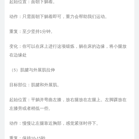
起始位置：面朝下躺着。
动作：只需面朝下躺着即可，重力会帮助我们运动。
重复：至少坚持1分钟。
变化：你可以在床上进行这项锻炼，躺在床的边缘，将小腿放
在边缘处
（5）肌腱与外展肌拉伸
目标部位：肌腱和外展肌。
起始位置：平躺并弯曲左膝，放右腿放在左腿上。左脚踝放在
左膝旁或者稍低一些。
动作：慢慢让左腿靠近胸部，感觉紧张时停下。
重复：保持10-15秒。