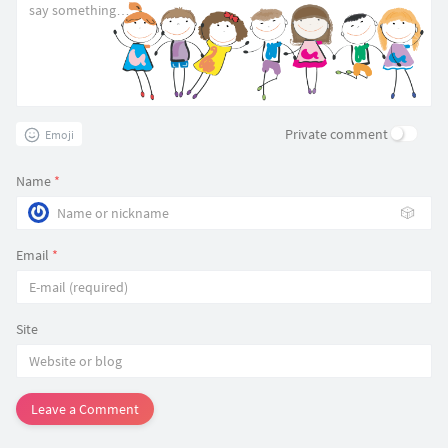
Private comment
Emoji
Name
*
🎲
Email
*
Site
Leave a Comment