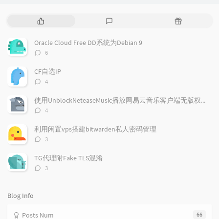
P
L
R
o
a
a
p
t
n
Oracle Cloud Free DD系统为Debian 9
u
e
d
评
6
l
s
o
论
a
t
m
数：
CF自选IP
r
c
a
评
4
a
o
r
论
r
数：
m
t
使用UnblockNeteaseMusic播放网易云音乐客户端无版权歌曲
t
m
i
评
4
i
e
c
论
数：
c
n
l
利用闲置vps搭建bitwarden私人密码管理
l
t
e
评
3
e
论
s
s
数：
s
TG代理附Fake TLS混淆
评
3
论
数：
Blog Info
Posts Num
66