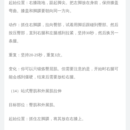
起始位置：右膝跪地，踮起脚尖。把左脚放在身前，保持膝盖
弯曲。膝盖和脚踝要朝向同一方向。
动作：抓住右脚踝，拉向臀部，试着用脚后跟碰到臀部。然后
按压臀部，直到右腿和左腿感到拉紧，坚持30秒，然后换另一
条腿。
重复：坚持20-25秒，重复3次。
变化：你可以只锻炼臀屈肌。但需要注意的是，开始时右腿可
能会感到僵硬，结束后需要放松右腿。
（14）站式臀肌和外展肌拉伸
目标部位：臀肌和外展肌。
起始位置：抓住左脚踝，将其放在右膝上。