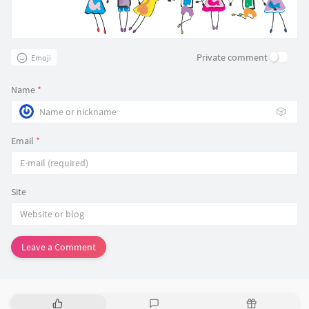
Private comment
Emoji
Name
*
🎲
Email
*
Site
Leave a Comment
P
L
R