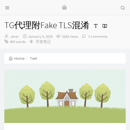
TG代理附Fake TLS混淆
Author：
发
sever
January 4, 2020
3184 views
3 comments
布
Categories：
465 words
开发笔记
时
间：
Home
Text