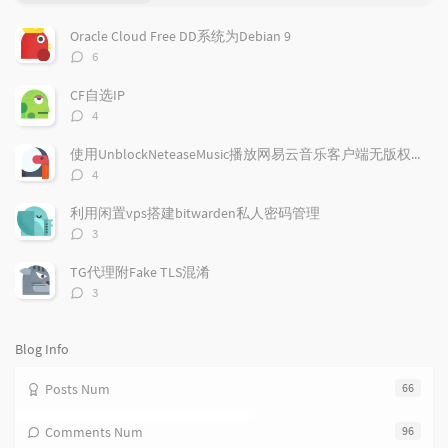
o
a
a
p
t
n
Oracle Cloud Free DD系统为Debian 9
u
e
d
评
6
l
s
o
论
a
t
m
数：
CF自选IP
r
c
a
评
4
a
o
r
论
r
数：
m
t
使用UnblockNeteaseMusic播放网易云音乐客户端无版权歌曲
t
m
i
评
4
i
e
c
论
数：
c
n
l
利用闲置vps搭建bitwarden私人密码管理
l
t
e
评
3
e
论
s
s
数：
s
TG代理附Fake TLS混淆
评
3
论
数：
Blog Info
Posts Num
66
Comments Num
96