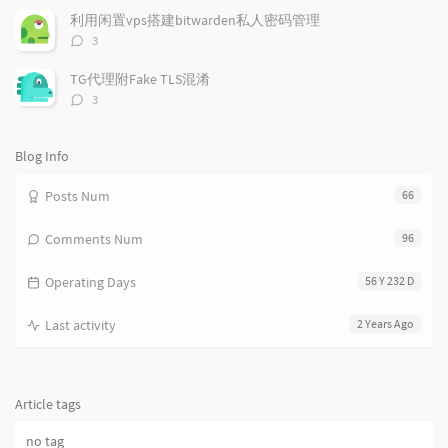
数：
c
n
l
利用闲置vps搭建bitwarden私人密码管理
l
t
e
评
3
e
论
s
s
数：
s
TG代理附Fake TLS混淆
评
3
论
数：
Blog Info
Posts Num
66
Comments Num
96
Operating Days
56 Y 232 D
Last activity
2 Years Ago
Article tags
no tag