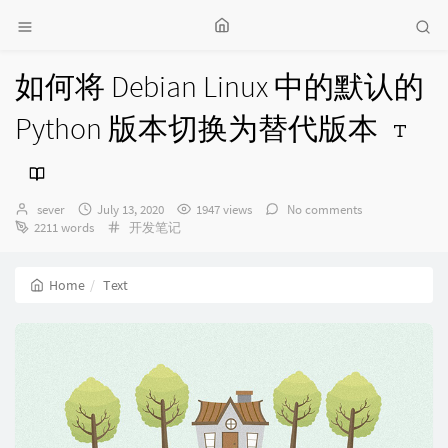
如何将 Debian Linux 中的默认的
Python 版本切换为替代版本
Author：
发
sever
July 13, 2020
1947 views
No comments
布
Categories：
2211 words
开发笔记
时
间：
Home
Text