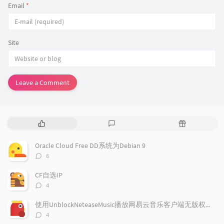
Email
*
Site
Leave a Comment
P
L
R
o
a
a
p
t
n
Oracle Cloud Free DD系统为Debian 9
u
e
d
评
6
l
s
o
论
a
t
m
数：
CF自选IP
r
c
a
评
4
a
o
r
论
r
数：
m
t
使用UnblockNeteaseMusic播放网易云音乐客户端无版权歌曲
t
m
i
评
4
i
e
c
论