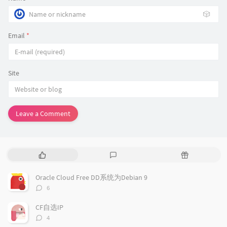
🎲
Email
*
Site
Leave a Comment
P
L
R
o
a
a
p
t
n
Oracle Cloud Free DD系统为Debian 9
u
e
d
评
6
l
s
o
论
a
t
m
数：
CF自选IP
r
c
a
评
4
a
o
r
论