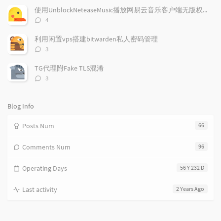
r
数：
m
t
使用UnblockNeteaseMusic播放网易云音乐客户端无版权歌曲
t
m
i
评
4
i
e
c
论
数：
c
n
l
利用闲置vps搭建bitwarden私人密码管理
l
t
e
评
3
e
论
s
s
数：
s
TG代理附Fake TLS混淆
评
3
论
数：
Blog Info
Posts Num
66
Comments Num
96
Operating Days
56 Y 232 D
Last activity
2 Years Ago