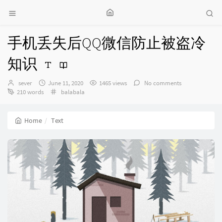
手机丢失后QQ微信防止被盗冷
知识
Author：
发
sever
June 11, 2020
1465 views
No comments
布
Categories：
210 words
balabala
时
间：
Home
Text