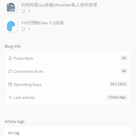
数：
c
n
l
利用闲置vps搭建bitwarden私人密码管理
l
t
e
评
3
e
论
s
s
数：
s
TG代理附Fake TLS混淆
评
3
论
数：
Blog Info
Posts Num
66
Comments Num
96
Operating Days
56 Y 232 D
Last activity
2 Years Ago
Article tags
no tag