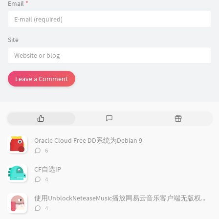
Email
*
Site
Leave a Comment
P
L
R
o
a
a
p
t
n
Oracle Cloud Free DD系统为Debian 9
u
e
d
评
6
l
s
o
论
a
t
m
数：
CF自选IP
r
c
a
评
4
a
o
r
论
r
数：
m
t
使用UnblockNeteaseMusic播放网易云音乐客户端无版权歌曲
t
m
i
评
4
i
e
c
论