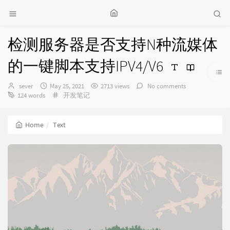
检测服务器是否支持N种流媒体
的一键脚本支持IPV4/V6
Author：
发
sever
May 25, 2021
2713 views
No comments
布
Categories：
124 words
开发笔记
时
间：
Home
Text