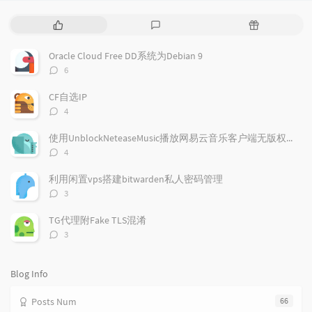
P
L
R
o
a
a
p
t
n
Oracle Cloud Free DD系统为Debian 9
u
e
d
评
6
l
s
o
论
a
t
m
数：
CF自选IP
r
c
a
评
4
a
o
r
论
r
数：
m
t
使用UnblockNeteaseMusic播放网易云音乐客户端无版权歌曲
t
m
i
评
4
i
e
c
论
数：
c
n
l
利用闲置vps搭建bitwarden私人密码管理
l
t
e
评
3
e
论
s
s
数：
s
TG代理附Fake TLS混淆
评
3
论
数：
Blog Info
Posts Num
66