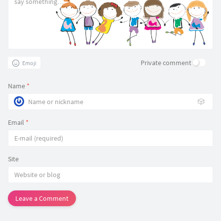
Private comment
Emoji
Name
*
🎲
Email
*
Site
Leave a Comment