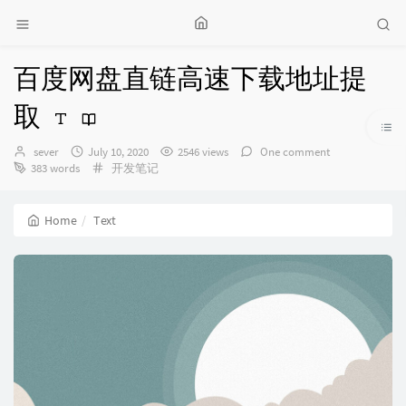
百度网盘直链高速下载地址提
取
Author：
发
sever
July 10, 2020
2546 views
One comment
布
Categories：
383 words
开发笔记
时
间：
Home
Text