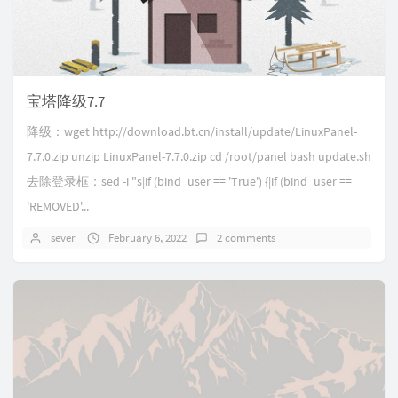
宝塔降级7.7
降级：wget http://download.bt.cn/install/update/LinuxPanel-
7.7.0.zip unzip LinuxPanel-7.7.0.zip cd /root/panel bash update.sh
去除登录框：sed -i "s|if (bind_user == 'True') {|if (bind_user ==
'REMOVED'...
sever
February 6, 2022
2 comments