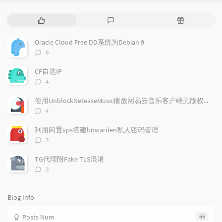
P
L
R
o
a
a
p
t
n
Oracle Cloud Free DD系统为Debian 9
u
e
d
评
6
l
s
o
论
a
t
m
数：
CF自选IP
r
c
a
评
4
a
o
r
论
r
数：
m
t
使用UnblockNeteaseMusic播放网易云音乐客户端无版权歌曲
t
m
i
评
4
i
e
c
论
数：
c
n
l
利用闲置vps搭建bitwarden私人密码管理
l
t
e
评
3
e
论
s
s
数：
s
TG代理附Fake TLS混淆
评
3
论
数：
Blog Info
Posts Num
66