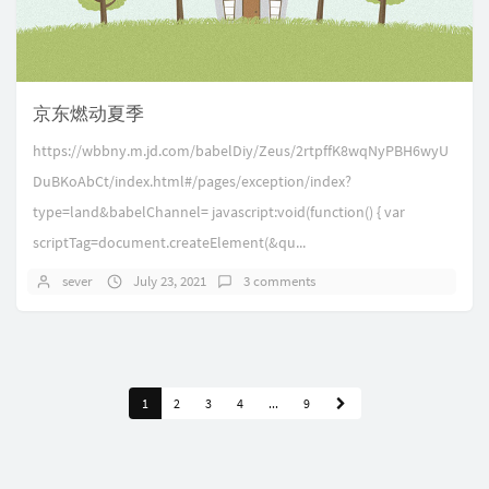
京东燃动夏季
https://wbbny.m.jd.com/babelDiy/Zeus/2rtpffK8wqNyPBH6wyU
DuBKoAbCt/index.html#/pages/exception/index?
type=land&babelChannel= javascript:void(function() { var
scriptTag=document.createElement(&qu...
sever
July 23, 2021
3 comments
1
2
3
4
...
9