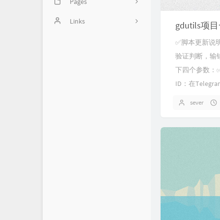
Pages
2
Image
Links
46
gdutil
balabala
14
✅脚本更新说明
验证判断，输
Handsome使用方法
5
下四个参数：✅机
1
ID：在Teleg
sever