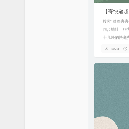
【寄快递超
搜索“菜鸟裹裹
同步地址！很
十几块的快递
sever