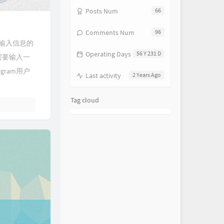
Posts Num
66
Comments Num
96
有输入信息的
Operating Days
56 Y 231 D
需要输入一
gram用户
Last activity
2 Years Ago
Tag cloud