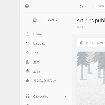
Articles pub
Sever
sever
Home
Home
sever
balabala
Tap
魔塔
2048
塞尔达存档修改
Categories