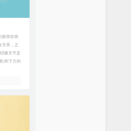
为髌骨软骨
有关系，之
介绍膝关节是
骨)和下方的