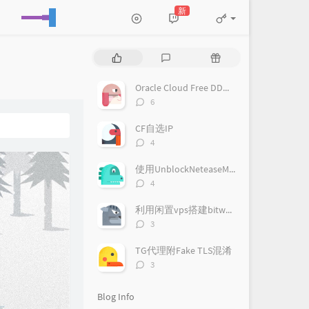
新
P
L
R
o
a
a
p
t
n
Oracle Cloud Free DD系统为Debian 9
u
e
d
评
6
l
s
o
论
a
数：
t
m
CF自选IP
r
c
a
评
4
a
o
r
论
数：
r
m
t
使用UnblockNeteaseMusic播放网易云音乐客户端无版权歌曲
t
m
i
评
4
i
论
e
c
数：
c
n
l
利用闲置vps搭建bitwarden私人密码管理
l
t
e
评
3
论
e
s
s
数：
s
TG代理附Fake TLS混淆
评
3
论
数：
Blog Info