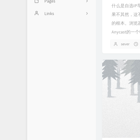
Pages
2
什么是自选IP
Image
Links
46
果不其然，这不
的根本。浏览器-
balabala
14
Anycast
Handsome使用方法
5
sever
1