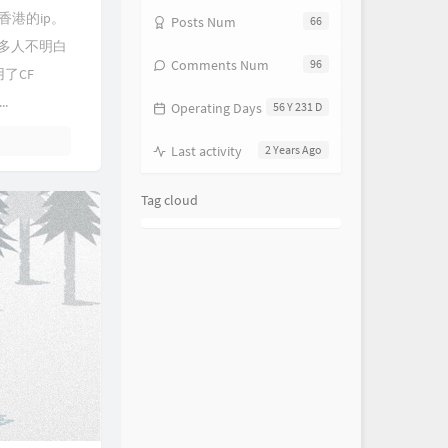
香港的ip。
Posts Num
66
很多人不明白
Comments Num
96
用了CF
.
Operating Days
56 Y 231 D
Last activity
2 Years Ago
Tag cloud