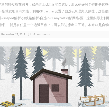
早期的时候就在思考，如果套上cf之后能自选ip，那么多好啊？特别是这些
是就发现真有大佬，利用CF partner设置了自选ip原理先说原理，这是
Dnspod解析-分线路解析-自选ip-CFAnycast内部网络-源IP这里实际上利
的一个特性，就是在任意一个边缘节点上，可以和边缘出口互通。本来CF是自动..
December 17, 2019
4 comments