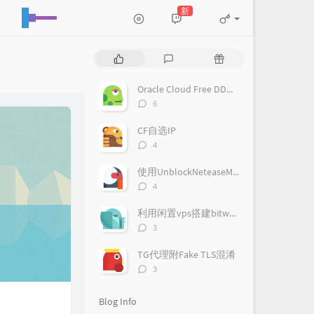
新
P
L
R
o
a
a
p
t
n
Oracle Cloud Free DD系统为Debian 9
u
e
d
评
6
l
s
o
论
a
数：
t
m
CF自选IP
r
c
a
评
4
a
o
r
论
数：
r
m
t
使用UnblockNeteaseMusic播放网易云音乐客户端无版权歌曲
t
m
i
评
4
i
论
e
c
数：
c
n
l
利用闲置vps搭建bitwarden私人密码管理
l
t
e
评
3
论
e
s
s
数：
s
TG代理附Fake TLS混淆
评
3
论
数：
Blog Info