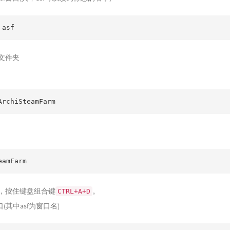
 asf
的文件夹
ArchiSteamFarm
eamFarm
行，按住键盘组合键
。
CTRL+A+D
(其中asf为窗口名)