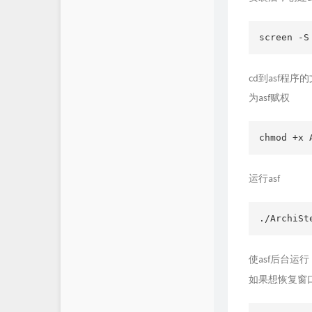
screen -S
cd到asf程序
为asf赋权
chmod +x 
运行asf
./ArchiSt
使asf后台运
如果想恢复窗口