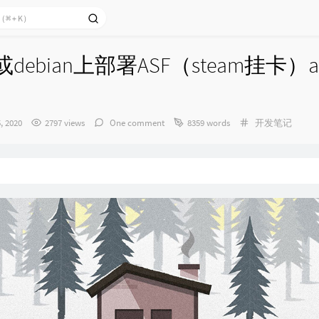
s或debian上部署ASF（steam挂卡）
Categories：
5, 2020
2797 views
One comment
8359 words
开发笔记