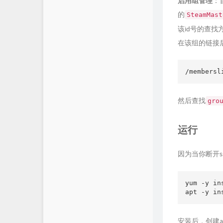
启用组管理
：
的
SteamMast
该id号的查找
在该组的链接
/membersl
然后查找
gro
运行
因为当你断开s
yum -y in
apt -y in
安装后，创建a