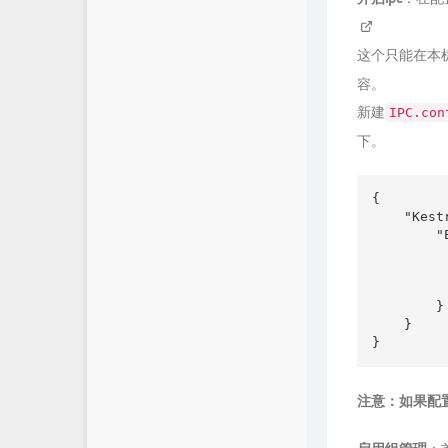
这个只能在本
容。
新建
IPC.con
下。
{

    "Kestr
        "
         
         
          
        }

    }

}
注意：如果配