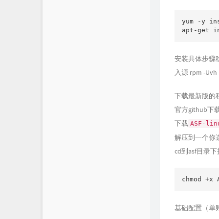
yum -y in
apt-get i
安装具体步骤移步为
入源 rpm -Uvh 
下载最新版的
官方github
下载
ASF-lin
解压到一个你选
cd到asf目录
chmod +x 
基础配置（单