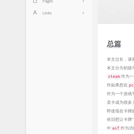
Pages
2
Image
Links
46
balabala
14
Handsome使用方法
5
总篇
1
本文过长，请
本文分为初级
作为一
steam
作如果想在
pc
作为一个游戏
卖卡成为很多
即使现在卡牌
依旧想让卡牌
中
作为功
asf