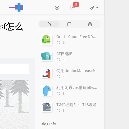
新
asf怎么
P
L
R
o
a
a
p
t
n
Oracle Cloud Free DD系统为Debian 9
u
e
d
评
6
l
s
o
论
a
数：
t
m
CF自选IP
r
c
a
评
4
a
o
r
论
数：
r
m
t
使用UnblockNeteaseMusic播放网易云音乐客户端无版权歌曲
t
m
i
评
4
i
论
e
c
数：
c
n
l
利用闲置vps搭建bitwarden私人密码管理
l
t
e
评
3
论
e
s
s
数：
s
TG代理附Fake TLS混淆
评
3
论
数：
Blog Info