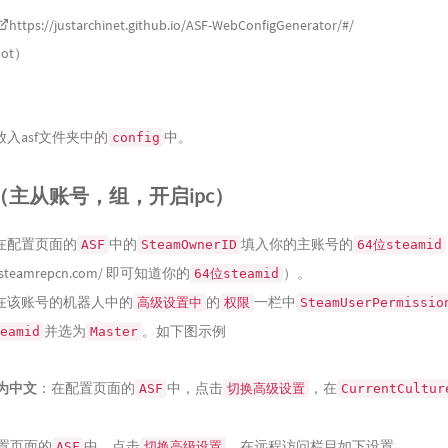
https://justarchinet.github.io/ASF-WebConfigGenerator/#/
ot）
入asf文件夹中的
中。
config
主从账号，组，开启ipc）
在配置页面的
中的
填入你的主账号的
ASF
SteamOwnerID
64位steamid
/steamrepcn.com/
即可知道你的
）。
64位steamid
在该账号的机器人中的
的
一栏中
高级设置中
权限
SteamUserPermissio
并选为
。如下图示例
eamid
Master
为中文
：在配置页面的
中，点击
，在
ASF
切换高级设置
CurrentCultur
置页面的
中，点击
，在远程访问栏目如下设置。
ASF
切换高级设置