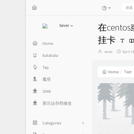
在cento
Sever
挂卡
Home
Author：
发
sever
April 1
balabala
布
时
Tap
间：
Home
Text
魔塔
2048
塞尔达存档修改
Categories