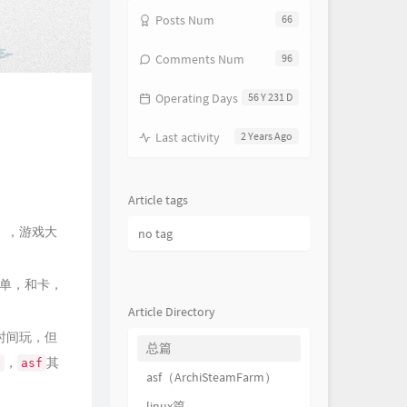
Posts Num
66
Comments Num
96
Operating Days
56 Y 231 D
Last activity
2 Years Ago
Article tags
），游戏大
no tag
单，和卡，
Article Directory
时间玩，但
总篇
，
其
e
asf
asf（ArchiSteamFarm）
linux篇