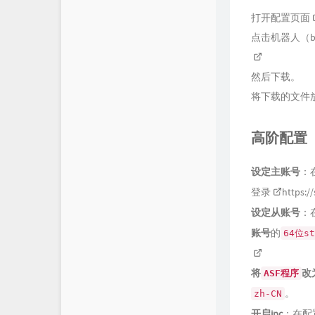
打开配置页面
点击机器人（b
然后下载。
将下载的文件放
高阶配置（
设定主账号
：
登录
https:/
设定从账号
：
账号
的
64位st
将
改
ASF程序
。
zh-CN
开启ipc
：在配