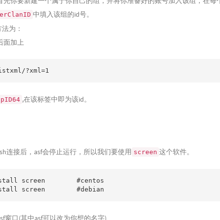
首先你要新建一个属于你自己的组，并将你准备好的账号加入该组，在每
中填入该组的id号。
erClanID
方法为：
后面加上
istxml/?xml=1
,在该标签中即为该id。
upID64
sh连接后，asf会停止运行，所以我们要使用
这个软件。
screen
stall screen        #centos

stall screen        #debian
sf窗口(其中asf可以改为你想的名字)